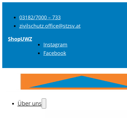
03182/7000 – 733
zivilschutz.office@stzsv.at
Shop
UWZ
Instagram
Facebook
Über uns